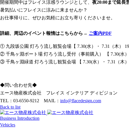
開催期間中はフレイス涼感ラウンジとして、
夜20:00まで延長
暑気払いにフレイスに涼みに来ませんか？
お仕事帰りに、ぜひお気軽にお立ち寄りくださいませ。
詳細、周辺のイベント報情はこちらから→
ご案内PDF
① 九段坂公園 灯ろう流し観覧会場【 7.30(水）・ 7.31（木） 19:00
② 千鳥ヶ淵ボート場 灯ろう流し受付（事前購入） 【 7.30(水）・ 7.31
③ 千鳥ヶ淵緑道 灯ろう流し観覧会場 【 7.30(水）・ 7.31（木） 19:
◆問い合わせ先◆
エース物産株式会社 フレイス インテリア ディビジョン
TEL：03-6550-9212 MAIL：
info@flacedesign.com
Back to list
Business Introduction
Vehicles