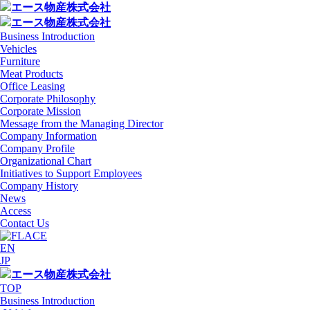
Business Introduction
Vehicles
Furniture
Meat Products
Office Leasing
Corporate Philosophy
Corporate Mission
Message from the Managing Director
Company Information
Company Profile
Organizational Chart
Initiatives to Support Employees
Company History
News
Access
Contact Us
EN
JP
TOP
Business Introduction