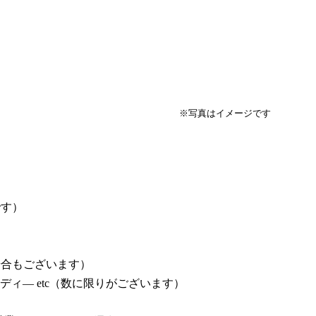
メージです
です）
場合もございます）
ディ― etc（数に限りがございます）