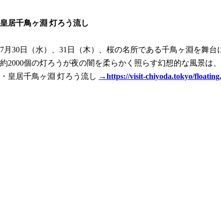
皇居千鳥ヶ淵 灯ろう流し
7月30日（水）、31日（木）、桜の名所である千鳥ヶ淵を舞
約2000個の灯ろうが夜の闇を柔らかく照らす幻想的な風景は、
・皇居千鳥ヶ淵 灯ろう流し
→https://visit-chiyoda.tokyo/floating