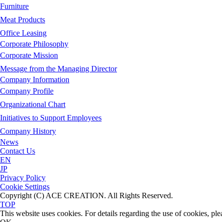
Furniture
Meat Products
Office Leasing
Corporate Philosophy
Corporate Mission
Message from the Managing Director
Company Information
Company Profile
Organizational Chart
Initiatives to Support Employees
Company History
News
Contact Us
EN
JP
Privacy Policy
Cookie Settings
Copyright (C) ACE CREATION. All Rights Reserved.
TOP
This website uses cookies. For details regarding the use of cookies, plea