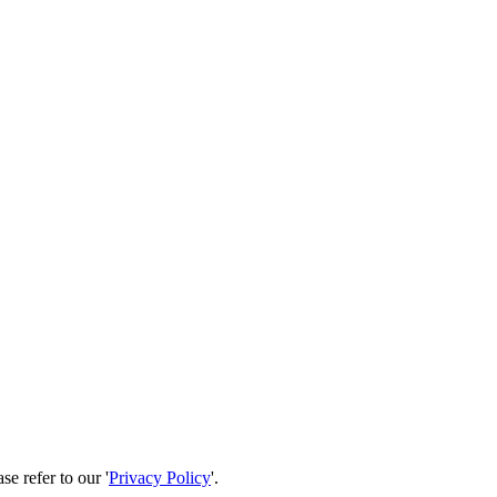
se refer to our '
Privacy Policy
'.